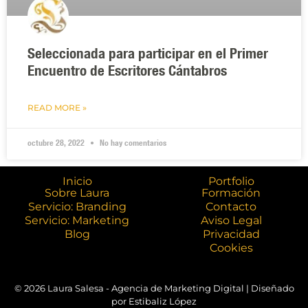
Seleccionada para participar en el Primer
Encuentro de Escritores Cántabros
READ MORE »
octubre 28, 2022
No hay comentarios
Inicio
Portfolio
Sobre Laura
Formación
Servicio: Branding
Contacto
Servicio: Marketing
Aviso Legal
Blog
Privacidad
Cookies
© 2026 Laura Salesa - Agencia de Marketing Digital | Diseñado
por Estibaliz López