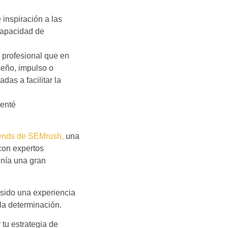
inspiración a las
capacidad de
 profesional que en
seño, impulso o
das a facilitar la
venté
rends de SEMrush,
una
 con expertos
enía una gran
sido una experiencia
 la determinación.
 tu estrategia de